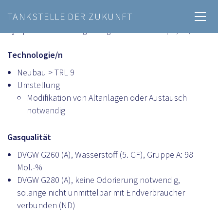
TANKSTELLE DER ZUKUNFT
H₂-Pipeline: Gasdruckregelanlagen im Verteilnetz (HD/MD)
Technologie/n
Neubau > TRL 9
Umstellung
Modifikation von Altanlagen oder Austausch
notwendig
Gasqualität
DVGW G260 (A), Wasserstoff (5. GF), Gruppe A: 98
Mol.-%
DVGW G280 (A), keine Odorierung notwendig,
solange nicht unmittelbar mit Endverbraucher
verbunden (ND)