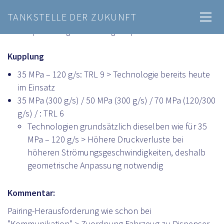
TANKSTELLE DER ZUKUNFT
CGH2-Speicherung & -Betankung – Dispenser
Kupplung
35 MPa – 120 g/s: TRL 9 > Technologie bereits heute
im Einsatz
35 MPa (300 g/s) / 50 MPa (300 g/s) / 70 MPa (120/300
g/s) / : TRL 6
Technologien grundsätzlich dieselben wie für 35
MPa – 120 g/s > Höhere Druckverluste bei
höheren Strömungsgeschwindigkeiten, deshalb
geometrische Anpassung notwendig
Kommentar:
Pairing-Herausforderung wie schon bei
”Kommunikation” > Zuordnung Fahrzeug zu Dispenser